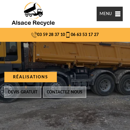
MENU
03 59 28 37 10
06 63 53 17 27
RÉALISATIONS
DEVIS GRATUIT
CONTACTEZ NOUS