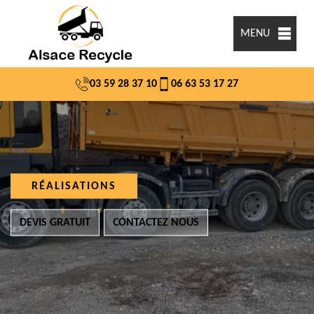
MENU
03 59 28 37 10
06 63 53 17 27
RÉALISATIONS
DEVIS GRATUIT
CONTACTEZ NOUS