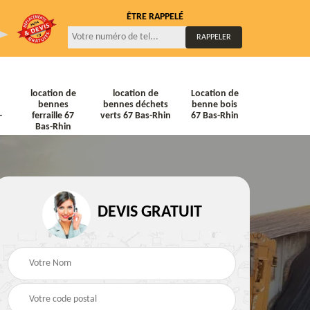
ÊTRE RAPPELÉ
location de
location de
Location de
bennes
bennes déchets
benne bois
-
ferraille 67
verts 67 Bas-Rhin
67 Bas-Rhin
Bas-Rhin
DEVIS GRATUIT
ne
Location de bennes
Location de bennes à
diat
Tout venant 67 Bas-
gravats 67 Bas-Rhin