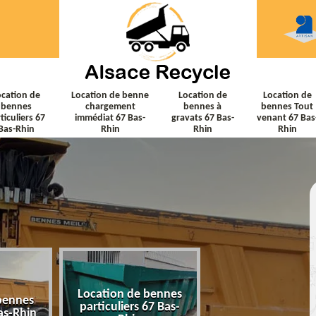
ocation de
Location de benne
Location de
Location de
bennes
chargement
bennes à
bennes Tout
ticuliers 67
immédiat 67 Bas-
gravats 67 Bas-
venant 67 Bas
Bas-Rhin
Rhin
Rhin
Rhin
Location de bennes
Location de ben
bennes
particuliers 67 Bas-
chargement immé
as-Rhin