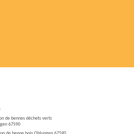
0
ion de bennes déchets verts
gen 67590
ion de benne bois Ohlungen 67590