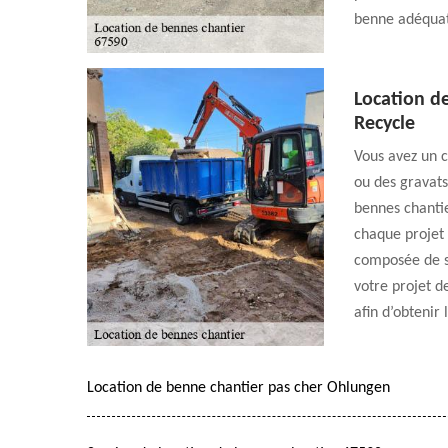
benne adéquate
Location d
Recycle
Vous avez un c
ou des gravats
bennes chantie
chaque projet 
composée de s
votre projet d
afin d’obtenir 
Location de benne chantier pas cher Ohlungen