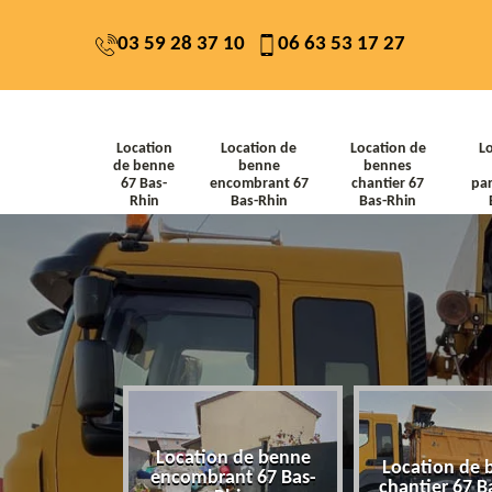
03 59 28 37 10
06 63 53 17 27
Location
Location de
Location de
L
de benne
benne
bennes
67 Bas-
encombrant 67
chantier 67
par
Rhin
Bas-Rhin
Bas-Rhin
Location de benne
de benne 67
Location de 
encombrant 67 Bas-
-Rhin
chantier 67 B