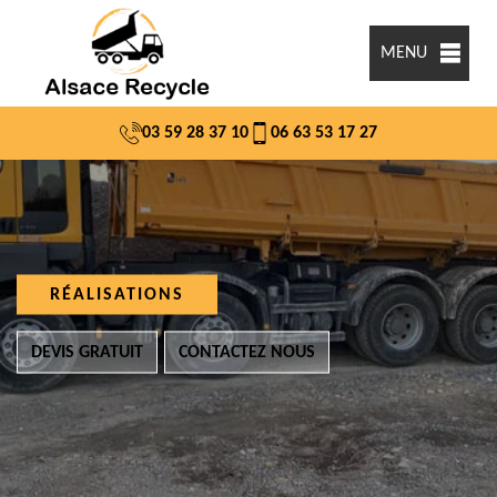
MENU
03 59 28 37 10
06 63 53 17 27
RÉALISATIONS
DEVIS GRATUIT
CONTACTEZ NOUS