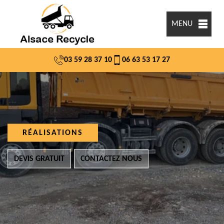
MENU
03 59 28 37 10
06 63 53 17 27
RÉALISATIONS
DEVIS GRATUIT
CONTACTEZ NOUS