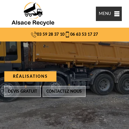
MENU
03 59 28 37 10
06 63 53 17 27
RÉALISATIONS
DEVIS GRATUIT
CONTACTEZ NOUS