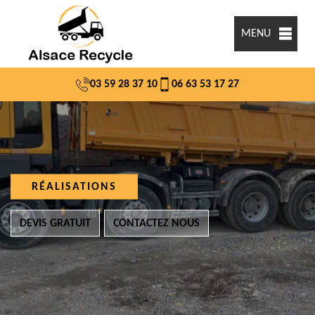
MENU
03 59 28 37 10
06 63 53 17 27
RÉALISATIONS
DEVIS GRATUIT
CONTACTEZ NOUS