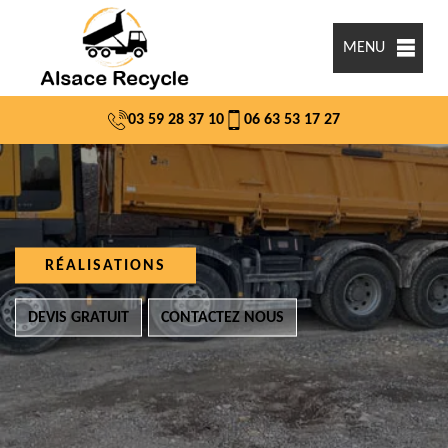
MENU
03 59 28 37 10
06 63 53 17 27
RÉALISATIONS
DEVIS GRATUIT
CONTACTEZ NOUS