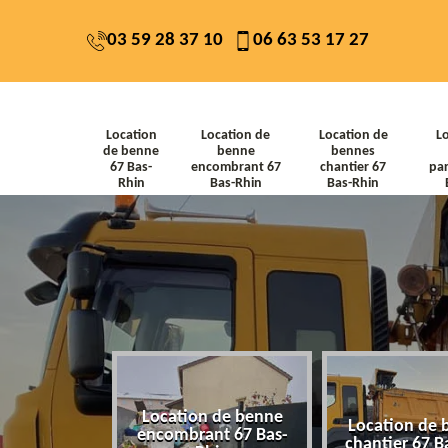
03 59 28 37 10
06 63 53 17 27
Location
Location de
Location de
L
de benne
benne
bennes
67 Bas-
encombrant 67
chantier 67
par
Rhin
Bas-Rhin
Bas-Rhin
Location de benne
de benne 67
Location de 
encombrant 67 Bas-
-Rhin
chantier 67 B