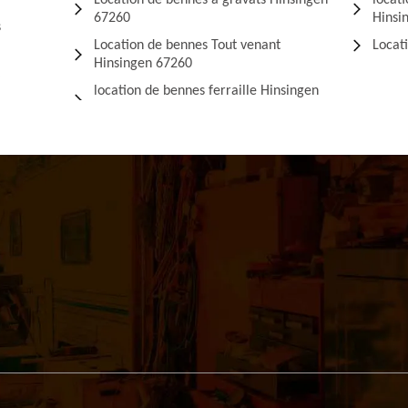
Location de bennes à gravats Hinsingen
locat
67260
Hinsi
s
Location de bennes Tout venant
Locat
Hinsingen 67260
location de bennes ferraille Hinsingen