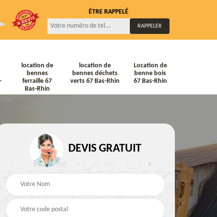
ÊTRE RAPPELÉ
location de
location de
Location de
bennes
bennes déchets
benne bois
-
ferraille 67
verts 67 Bas-Rhin
67 Bas-Rhin
Bas-Rhin
DEVIS GRATUIT
ne
Location de bennes
Location de bennes à
diat
Tout venant 67 Bas-
gravats 67 Bas-Rhin