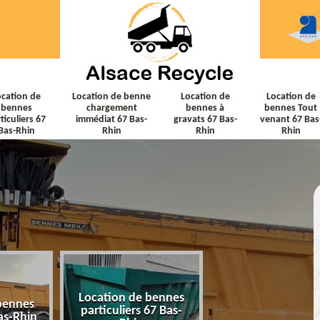
ocation de
Location de benne
Location de
Location de
bennes
chargement
bennes à
bennes Tout
ticuliers 67
immédiat 67 Bas-
gravats 67 Bas-
venant 67 Bas
Bas-Rhin
Rhin
Rhin
Rhin
Location de bennes
Location de ben
bennes
particuliers 67 Bas-
chargement immé
as-Rhin