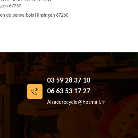
ion de bennes déchets verts
ngen 67260
ion de benne bois Hinsingen 67260
03 59 28 37 10
06 63 53 17 27
Alsacerecycle@hotmail.fr