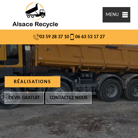
MENU
03 59 28 37 10
06 63 53 17 27
RÉALISATIONS
DEVIS GRATUIT
CONTACTEZ NOUS