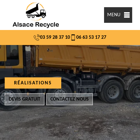
MENU
03 59 28 37 10
06 63 53 17 27
RÉALISATIONS
DEVIS GRATUIT
CONTACTEZ NOUS