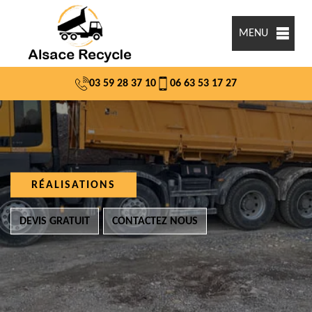
MENU
03 59 28 37 10
06 63 53 17 27
RÉALISATIONS
DEVIS GRATUIT
CONTACTEZ NOUS