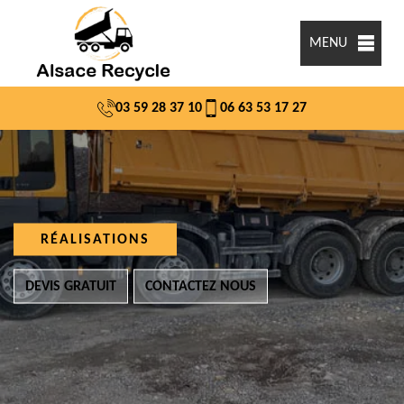
MENU
03 59 28 37 10
06 63 53 17 27
RÉALISATIONS
DEVIS GRATUIT
CONTACTEZ NOUS