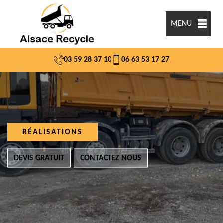
MENU
03 59 28 37 10
06 63 53 17 27
RÉALISATIONS
DEVIS GRATUIT
CONTACTEZ NOUS