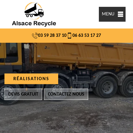
MENU
03 59 28 37 10
06 63 53 17 27
RÉALISATIONS
DEVIS GRATUIT
CONTACTEZ NOUS