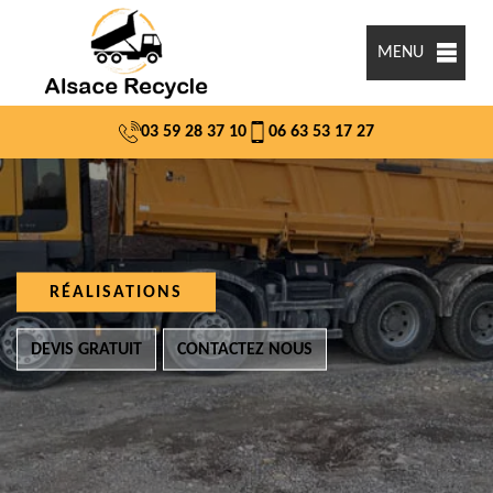
MENU
03 59 28 37 10
06 63 53 17 27
RÉALISATIONS
DEVIS GRATUIT
CONTACTEZ NOUS