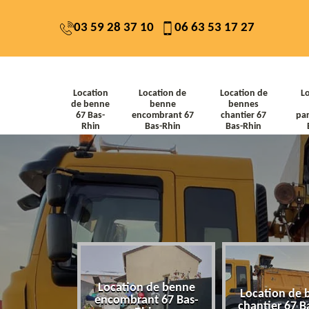
03 59 28 37 10
06 63 53 17 27
Location
Location de
Location de
L
de benne
benne
bennes
67 Bas-
encombrant 67
chantier 67
par
Rhin
Bas-Rhin
Bas-Rhin
Location de benne
de benne 67
Location de 
encombrant 67 Bas-
-Rhin
chantier 67 B