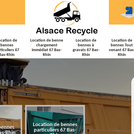
ocation de
Location de benne
Location de
Location de
bennes
chargement
bennes à
bennes Tout
ticuliers 67
immédiat 67 Bas-
gravats 67 Bas-
venant 67 Bas
Bas-Rhin
Rhin
Rhin
Rhin
Location de bennes
Location de ben
bennes
particuliers 67 Bas-
chargement immé
as-Rhin