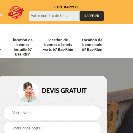
ÊTRE RAPPELÉ
location de
location de
Location de
bennes
bennes déchets
benne bois
-
ferraille 67
verts 67 Bas-Rhin
67 Bas-Rhin
Bas-Rhin
DEVIS GRATUIT
ne
Location de bennes
Location de bennes à
diat
Tout venant 67 Bas-
gravats 67 Bas-Rhin