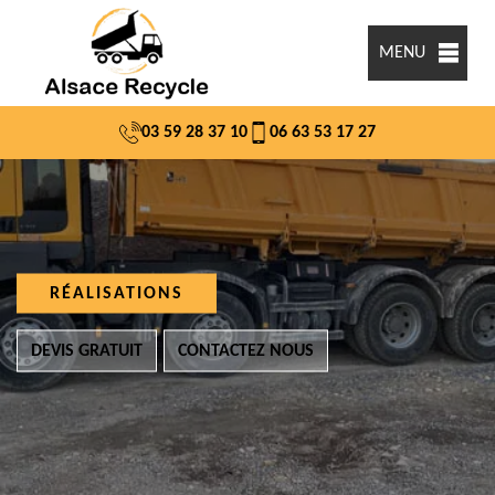
MENU
03 59 28 37 10
06 63 53 17 27
RÉALISATIONS
DEVIS GRATUIT
CONTACTEZ NOUS