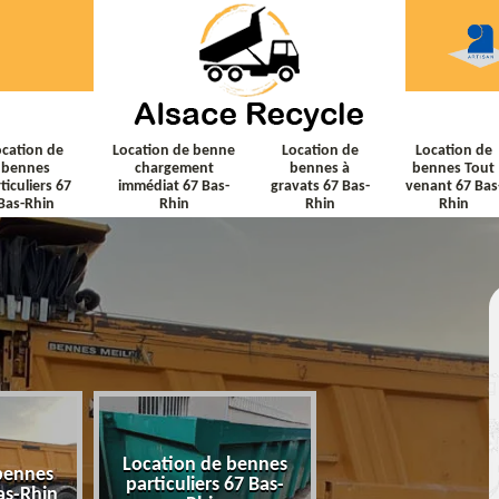
ocation de
Location de benne
Location de
Location de
bennes
chargement
bennes à
bennes Tout
ticuliers 67
immédiat 67 Bas-
gravats 67 Bas-
venant 67 Bas
Bas-Rhin
Rhin
Rhin
Rhin
Location de bennes
Location de ben
bennes
particuliers 67 Bas-
chargement immé
as-Rhin