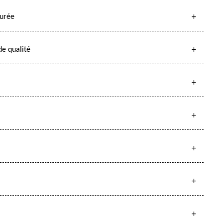
surée
e qualité