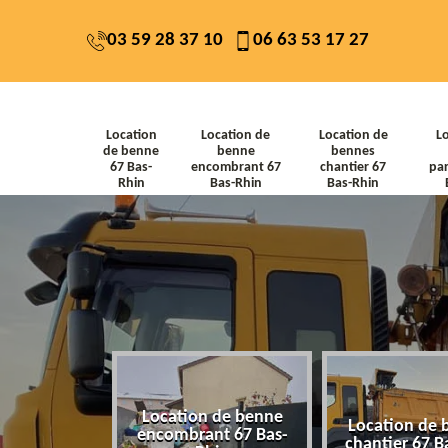
03 59 28 37 10
06 63 53 17 27
Location
Location de
Location de
L
de benne
benne
bennes
67 Bas-
encombrant 67
chantier 67
par
Rhin
Bas-Rhin
Bas-Rhin
Location de benne
de benne 67
Location de 
encombrant 67 Bas-
-Rhin
chantier 67 B