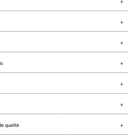
is
e qualité