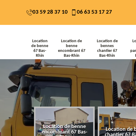
03 59 28 37 10
06 63 53 17 27
Location
Location de
Location de
L
de benne
benne
bennes
67 Bas-
encombrant 67
chantier 67
par
Rhin
Bas-Rhin
Bas-Rhin
Location de benne
de benne 67
Location de 
encombrant 67 Bas-
-Rhin
chantier 67 B