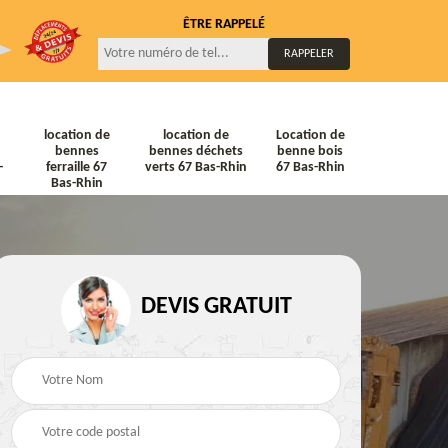
ÊTRE RAPPELÉ
location de
location de
Location de
bennes
bennes déchets
benne bois
-
ferraille 67
verts 67 Bas-Rhin
67 Bas-Rhin
Bas-Rhin
DEVIS GRATUIT
ne
Location de bennes
Location de bennes à
diat
Tout venant 67 Bas-
gravats 67 Bas-Rhin