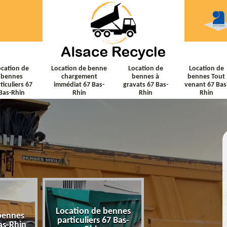
ocation de
Location de benne
Location de
Location de
bennes
chargement
bennes à
bennes Tout
ticuliers 67
immédiat 67 Bas-
gravats 67 Bas-
venant 67 Bas
Bas-Rhin
Rhin
Rhin
Rhin
Location de bennes
Location de ben
bennes
particuliers 67 Bas-
chargement immé
as-Rhin