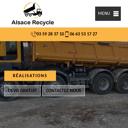
MENU
03 59 28 37 10
06 63 53 17 27
RÉALISATIONS
DEVIS GRATUIT
CONTACTEZ NOUS