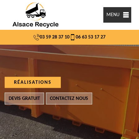
MENU
03 59 28 37 10
06 63 53 17 27
RÉALISATIONS
DEVIS GRATUIT
CONTACTEZ NOUS